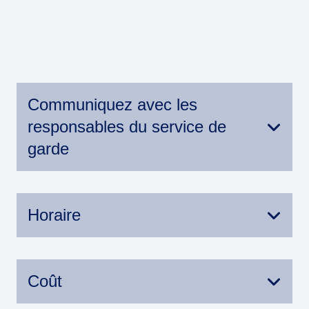
Communiquez avec les
responsables du service de
garde
Pour communiquer avec la responsable du
service de garde
Stéphanie Robert
Horaire
Horaire du service de garde :
Coût
Avant-midi : 6 h 45 à 7 h 50
Après-midi : 15 h 05 à 17 h 30