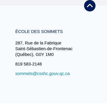
de garde, les frais de surveillance pour
de garde durant une journée pédagogique
l’heure du dîner sont inclus dans la tarification
doit s’y inscrire au moyen de la feuille
journalière.
envoyée et expliquant la journée prévue en
respectant la date limite. Pour ce faire,
La journée où l’enfant dîne à l’école, mais
veuillez communiquer avec madame
n’est pas présent
au service de garde, vous
Stéphanie Robert au numéro de téléphone
ÉCOLE DES SOMMETS
devez payer les frais de surveillance du midi
(819) 583-0365 ou par
courriel
.
de l’école.
287, Rue de la Fabrique
Saint-Sébastien-de-Frontenac
La tarification pour les enfants inscrits de
(Québec), G0Y 1M0
façon sporadique est de 3,65 $ pour le matin,
3,45 $ pour le midi et 8,15 $ le soir.
819 583-2148
sommets@csshc.gouv.qc.ca
La tarification journalière lors des journées
pédagogiques est fixée par le Ministère de
l’Éducation et de l’Enseignement supérieur
pour tous les enfants inscrits lors de ces
journées, elle est de 13 $.