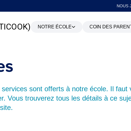
NOUS 
TICOOK)
NOTRE ÉCOLE
COIN DES PAREN
PROJET ÉDUCATIF
INFO-PARENTS
es
ENVIRONNEMENT SAIN ET
FOURNITURES SCOLA
SÉCURITAIRE
INFO RENTRÉE
CONSEIL D’ÉTABLISSEMENT
PLAINTES ET PROTEC
 services sont offerts à notre école. Il faut 
L’ÉLÈVE
r. Vous trouverez tous les détails à ce suj
LIENS UTILES
site.