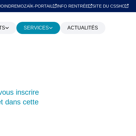
JOINDRE
MOZAÏK-PORTAIL
INFO RENTRÉE
SITE DU CSSHC
TS
SERVICES
ACTUALITÉS
SERVICE DE GARDE
IRES
CAFÉTÉRIA
SERVICE DE TUTORAT
TEUR DE
vous inscrire
et dans cette