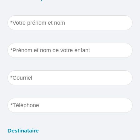
Votre
prénom
et
nom
(Nécessaire)
Prénom
et
nom
de
Courriel
(Nécessaire)
votre
enfant
(Nécessaire)
Téléphone
(Nécessaire)
Destinataire