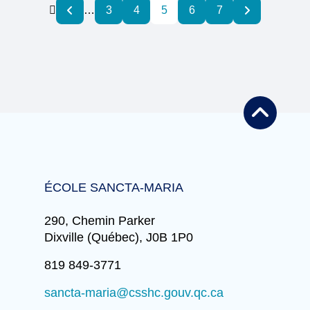

…
3
4
5
6
7


ÉCOLE SANCTA-MARIA
290, Chemin Parker
Dixville (Québec), J0B 1P0
819 849-3771
sancta-maria@csshc.gouv.qc.ca