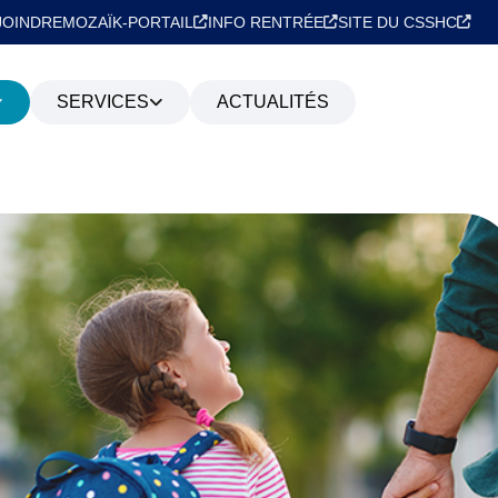
JOINDRE
MOZAÏK-PORTAIL
INFO RENTRÉE
SITE DU CSSHC
SERVICES
ACTUALITÉS
RVICE DE GARDE
S
FÉTÉRIA
R DE