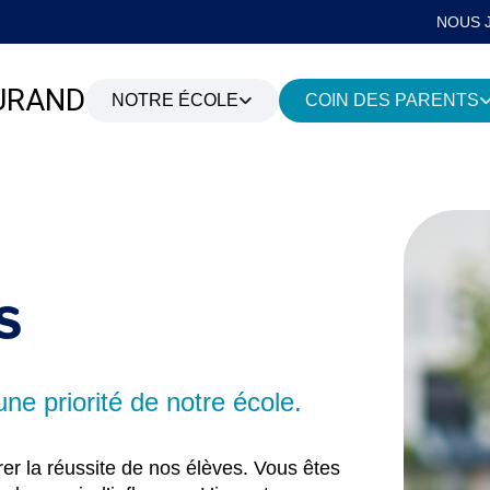
NOUS 
URAND
NOTRE ÉCOLE
COIN DES PARENTS
PROJET ÉDUCATIF
INFO-PARENTS
SE
ENVIRONNEMENT SAIN ET
FOURNITURES SCOLAIRE
CA
SÉCURITAIRE
INFO RENTRÉE
s
CONSEIL D’ÉTABLISSEMENT
PLAINTES ET PROTECTEU
L’ÉLÈVE
LIENS UTILES
ne priorité de notre école.
er la réussite de nos élèves. Vous êtes