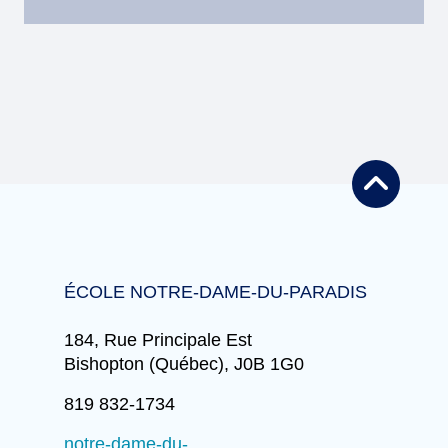
de la commande.
Le menu est envoyé une fois par mois.
ÉCOLE NOTRE-DAME-DU-PARADIS
184, Rue Principale Est
Bishopton (Québec), J0B 1G0
819 832-1734
notre-dame-du-